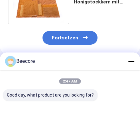
Honigstockkern mit
extrem hoher Festigkeit
und Steifigkeit
Fortsetzen
Beecore
Empfohlene Produkte
2:47 AM
Good day, what product are you looking for?
Luftfahrt Nomex
Standardgröße
3mm Dicke Ar
Honeycomb Core
1220x2440mm
Wabenkern
Material mit Dichte
Heimat-Nomex-
Korrosionsbes