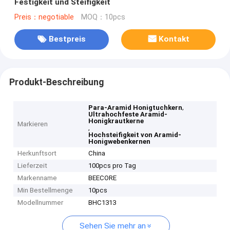
Festigkeit und Steifigkeit
Preis：negotiable
MOQ：10pcs
Bestpreis
Kontakt
Produkt-Beschreibung
,
Para-Aramid Honigtuchkern
Ultrahochfeste Aramid-
Honigkrautkerne
Markieren
,
Hochsteifigkeit von Aramid-
Honigwebenkernen
Herkunftsort
China
Lieferzeit
100pcs pro Tag
Markenname
BEECORE
Min Bestellmenge
10pcs
Modellnummer
BHC1313
Sehen Sie mehr an