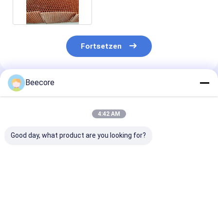
Schiffbauindustrie
Fortsetzen
Beecore
Empfohlene Produkte
4:42 AM
Good day, what product are you looking for?
Luftfahrt Nomex
Standardgröße
3mm Dicke Ar
Honeycomb Core
1220x2440mm
Wabenkern
Material mit Dichte
Heimat-Nomex-
Korrosionsbes
48 kg/m3 und
Honeyball-
Superleicht
Zellgröße 3,2 mm für
Kernfasermaterialien
Bestpreis
Bestpreis
Bestprei