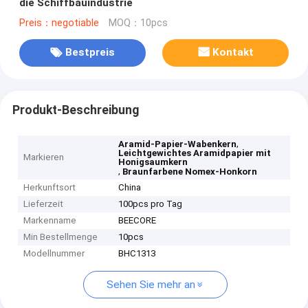
die Schiffbauindustrie
Preis：negotiable
MOQ：10pcs
Bestpreis
Kontakt
Produkt-Beschreibung
,
Aramid-Papier-Wabenkern
Leichtgewichtes Aramidpapier mit
Markieren
Honigsaumkern
,
Braunfarbene Nomex-Honkorn
Herkunftsort
China
Lieferzeit
100pcs pro Tag
Markenname
BEECORE
Min Bestellmenge
10pcs
Modellnummer
BHC1313
Sehen Sie mehr an