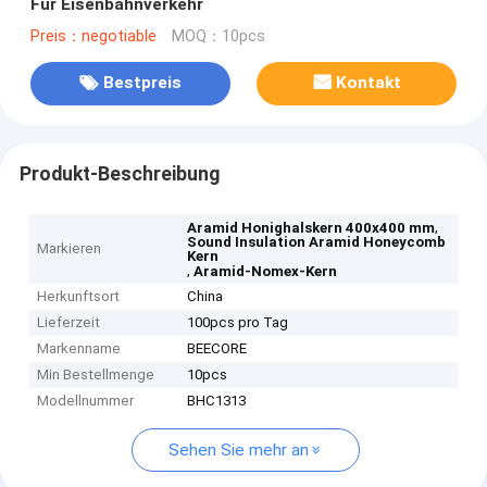
Für Eisenbahnverkehr
Preis：negotiable
MOQ：10pcs
Bestpreis
Kontakt
Produkt-Beschreibung
,
Aramid Honighalskern 400x400 mm
Sound Insulation Aramid Honeycomb
Markieren
Kern
,
Aramid-Nomex-Kern
Herkunftsort
China
Lieferzeit
100pcs pro Tag
Markenname
BEECORE
Min Bestellmenge
10pcs
Modellnummer
BHC1313
Sehen Sie mehr an