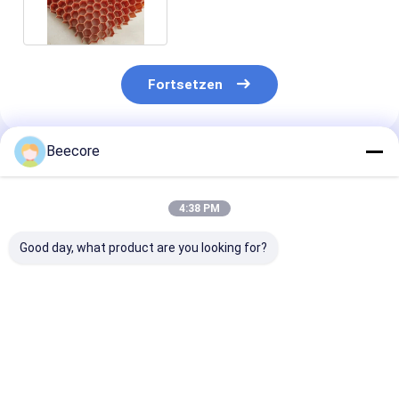
Fortsetzen
Beecore
Empfohlene Produkte
4:38 PM
Good day, what product are you looking for?
Luftfahrt Nomex
Standardgröße
3mm Dicke Ar
Honeycomb Core
1220x2440mm
Wabenkern
Material mit Dichte
Heimat-Nomex-
Korrosionsbes
48 kg/m3 und
Honeyball-
Superleicht
Zellgröße 3,2 mm für
Kernfasermaterialien
Bestpreis
Bestpreis
Bestprei