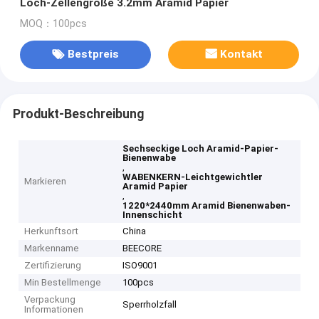
Loch-Zellengröße 3.2mm Aramid Papier
MOQ：100pcs
Bestpreis
Kontakt
Produkt-Beschreibung
Sechseckige Loch Aramid-Papier-
Bienenwabe
,
WABENKERN-Leichtgewichtler
Markieren
Aramid Papier
,
1220*2440mm Aramid Bienenwaben-
Innenschicht
Herkunftsort
China
Markenname
BEECORE
Zertifizierung
ISO9001
Min Bestellmenge
100pcs
Verpackung
Sperrholzfall
Informationen