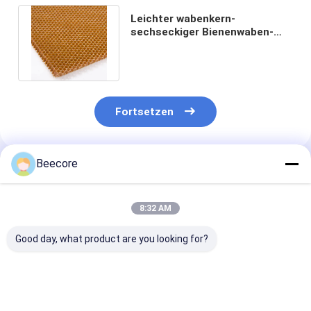
Leichter wabenkern-
sechseckiger Bienenwaben-
Loch-Zellengröße 3.2mm
Aramid Papier
Fortsetzen
Beecore
Empfohlene Produkte
8:32 AM
Good day, what product are you looking for?
Luftfahrt Nomex
Standardgröße
3mm Dicke Ar