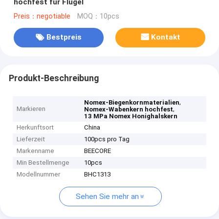
hochfest für Flügel
Preis：negotiable
MOQ：10pcs
Bestpreis
Kontakt
Produkt-Beschreibung
,
Nomex-Biegenkornmaterialien
Markieren
,
Nomex-Wabenkern hochfest
13 MPa Nomex Honighalskern
Herkunftsort
China
Lieferzeit
100pcs pro Tag
Markenname
BEECORE
Min Bestellmenge
10pcs
Modellnummer
BHC1313
Sehen Sie mehr an