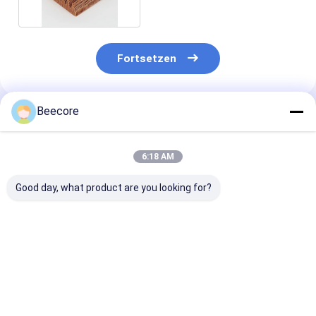
Fortsetzen
Beecore
Empfohlene Produkte
6:18 AM
Good day, what product are you looking for?
Luftfahrt Nomex
Standardgröße
3mm Dicke Ar
Honeycomb Core
1220x2440mm
Wabenkern
Material mit Dichte
Heimat-Nomex-
Korrosionsbes
48 kg/m3 und
Honeyball-
Superleicht
Zellgröße 3,2 mm für
Kernfasermaterialien
Bestpreis
Bestpreis
Bestprei
superleichte