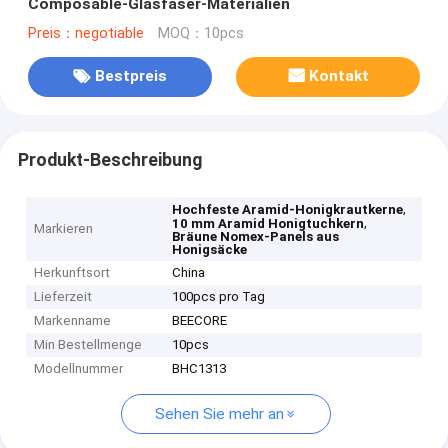
Composable-Glasfaser-Materialien
Preis：negotiable
MOQ：10pcs
Bestpreis
Kontakt
Produkt-Beschreibung
,
Hochfeste Aramid-Honigkrautkerne
,
10 mm Aramid Honigtuchkern
Markieren
Bräune Nomex-Panels aus
Honigsäcke
Herkunftsort
China
Lieferzeit
100pcs pro Tag
Markenname
BEECORE
Min Bestellmenge
10pcs
Modellnummer
BHC1313
Sehen Sie mehr an