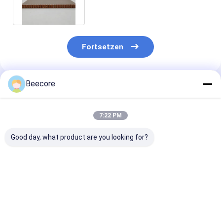
Glasfaser-Materialien
Fortsetzen
Beecore
Empfohlene Produkte
7:22 PM
Good day, what product are you looking for?
Luftfahrt Nomex
Standardgröße
3mm Dicke Ar
Honeycomb Core
1220x2440mm
Wabenkern
Material mit Dichte
Heimat-Nomex-
Korrosionsbes
48 kg/m3 und
Honeyball-
Superleicht
Zellgröße 3,2 mm für
Kernfasermaterialien
Bestpreis
Bestpreis
Bestprei