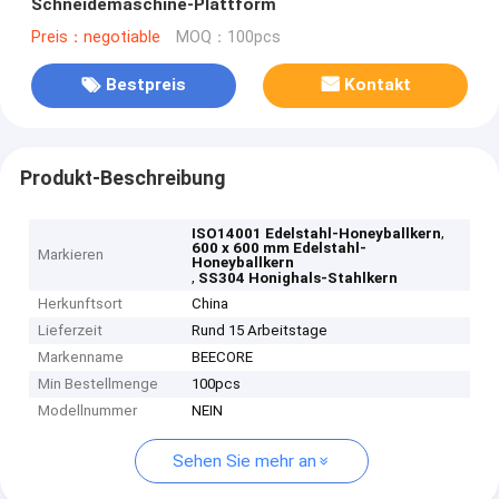
Schneidemaschine-Plattform
Preis：negotiable
MOQ：100pcs
Bestpreis
Kontakt
Produkt-Beschreibung
,
ISO14001 Edelstahl-Honeyballkern
600 x 600 mm Edelstahl-
Markieren
Honeyballkern
,
SS304 Honighals-Stahlkern
Herkunftsort
China
Lieferzeit
Rund 15 Arbeitstage
Markenname
BEECORE
Min Bestellmenge
100pcs
Modellnummer
NEIN
Sehen Sie mehr an