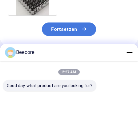
Fortsetzen
Beecore
Empfohlene Produkte
2:27 AM
Good day, what product are you looking for?
Spotschweißen aus
Spotschweißen 8,2
Spotschweißu
Edelstahl
mm Zellgröße Metall
Edelstahl
Honigsack-Platte
Edelstahl Honigtuch
Honigsaumpla
Zellgröße 6,4 mm für
Luftgelenker
mit Zellgröße 
Windkanal
mm für Windk
Bestpreis
Bestpreis
Bestprei