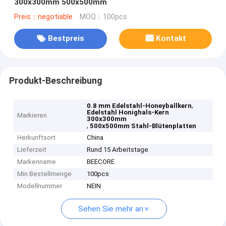
300x300mm 500x500mm
Preis：negotiable
MOQ：100pcs
Bestpreis
Kontakt
Produkt-Beschreibung
,
0.8 mm Edelstahl-Honeyballkern
Edelstahl Honighals-Kern
Markieren
300x300mm
,
500x500mm Stahl-Blütenplatten
Herkunftsort
China
Lieferzeit
Rund 15 Arbeitstage
Markenname
BEECORE
Min Bestellmenge
100pcs
Modellnummer
NEIN
Sehen Sie mehr an