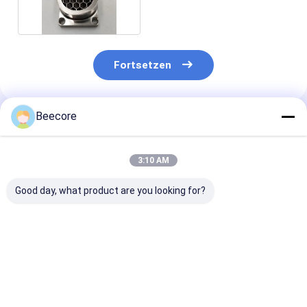
Fortsetzen
Beecore
Empfohlene Produkte
3:10 AM
Good day, what product are you looking for?
Spotschweißen aus
Spotschweißen 8,2
Spotschweißu
Edelstahl
mm Zellgröße Metall
Edelstahl
Honigsack-Platte
Edelstahl Honigtuch
Honigsaumpla
Zellgröße 6,4 mm für
Luftgelenker
mit Zellgröße 
Windkanal
mm für Windk
Bestpreis
Bestpreis
Bestprei