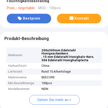
Feuchtigkeitsbeständig
Preis：negotiable
MOQ：100pcs
Bestpreis
Kontakt
Produkt-Beschreibung
200x300mm Edelstahl
Honigsackenkern
Markieren
,
,
15 mm Edelstahl Honighals-Kern
304 Edelstahl Honighalsplatte
Herkunftsort
China
Lieferzeit
Rund 15 Arbeitstage
Markenname
BEECORE
Min Bestellmenge
100pcs
Modellnummer
NEIN
Sehen Sie mehr an