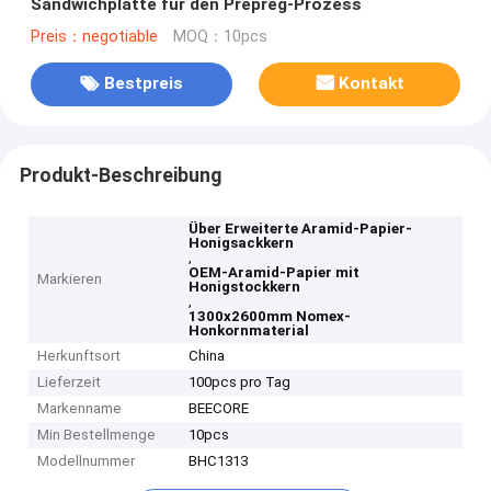
Sandwichplatte für den Prepreg-Prozess
Preis：negotiable
MOQ：10pcs
Bestpreis
Kontakt
Produkt-Beschreibung
Über Erweiterte Aramid-Papier-
Honigsackkern
,
OEM-Aramid-Papier mit
Markieren
Honigstockkern
,
1300x2600mm Nomex-
Honkornmaterial
Herkunftsort
China
Lieferzeit
100pcs pro Tag
Markenname
BEECORE
Min Bestellmenge
10pcs
Modellnummer
BHC1313