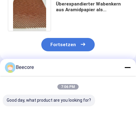
Überexpandierter Wabenkern
aus Aramidpapier als
Sandwichplatte für den
Prepreg-Prozess
Fortsetzen
Beecore
Empfohlene Produkte
7:06 PM
Good day, what product are you looking for?
Luftfahrt Nomex
Standardgröße
3mm Dicke Ar
Honeycomb Core
1220x2440mm
Wabenkern