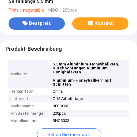
Seitenlänge 5,5 mm
Preis：negotiable
MOQ：200pcs
Bestpreis
Kontakt
Produkt-Beschreibung
,
5.5mm Aluminium-Honeyballkern
Durchbohrungen Aluminium
Honighalskern
Markieren
,
Aluminium-Honeyballkern mit
Schlitten
Herkunftsort
China
Lieferzeit
7-15 Arbeitstage
Markenname
BEECORE
Min Bestellmenge
200pcs
Modellnummer
BHC3003
Sehen Sie mehr an