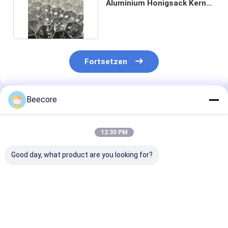
Aluminium Honigsack Kern
Seitenlänge 5,5 mm
Fortsetzen
Beecore
Empfohlene Produkte
12:30 PM
Good day, what product are you looking for?
Standardgröße
Aluminium-
Ein mit Schau
1200*2440mm
Honigstockkern mit
gefüllter Alum
Aluminium-
PU-Schaum zur
Honigflockenk