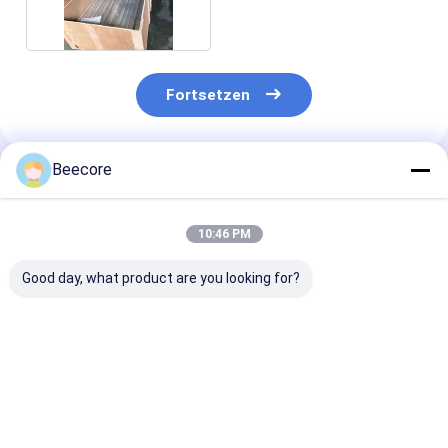
Fortsetzen
Beecore
Empfohlene Produkte
10:46 PM
Good day, what product are you looking for?
Standardgröße
Aluminium-
Ein mit Schau
1200*2440mm
Honigstockkern mit
gefüllter Alum
Aluminium-
PU-Schaum zur
Honigflockenk
Honeyballkern mit
Wärmedämmung
kann Flammsc
PU-Schaum gefüllt
von Klasse B1
Bestpreis
Bestpreis
Bestprei