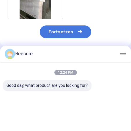
individueller Größe
Fortsetzen
Beecore
Empfohlene Produkte
12:24 PM
Good day, what product are you looking for?
Standardgröße
Aluminium-
Ein mit Schau
1200*2440mm
Honigstockkern mit
gefüllter Alum
Aluminium-
PU-Schaum zur
Honigflockenk
Honeyballkern mit
Wärmedämmung
kann Flammsc