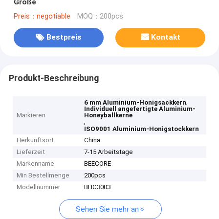
Größe
Preis：negotiable
MOQ：200pcs
Bestpreis
Kontakt
Produkt-Beschreibung
,
6 mm Aluminium-Honigsackkern
Individuell angefertigte Aluminium-
Markieren
Honeyballkerne
,
ISO9001 Aluminium-Honigstockkern
Herkunftsort
China
Lieferzeit
7-15 Arbeitstage
Markenname
BEECORE
Min Bestellmenge
200pcs
Modellnummer
BHC3003
Sehen Sie mehr an