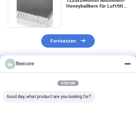
1220x2440mm Aluminium-
Honeyballkern für Luftfilter
Luftgerichtung
Fortsetzen
Beecore
Empfohlene Produkte
8:50 AM
Good day, what product are you looking for?
Standardgröße
Aluminium-
Ein mit Schau
1200*2440mm
Honigstockkern mit
gefüllter Alum