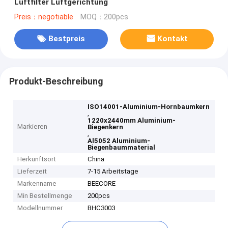
Luftfilter Luftgerichtung
Preis：negotiable
MOQ：200pcs
Bestpreis
Kontakt
Produkt-Beschreibung
ISO14001-Aluminium-Hornbaumkern
,
1220x2440mm Aluminium-
Markieren
Biegenkern
,
Al5052 Aluminium-
Biegenbaummaterial
Herkunftsort
China
Lieferzeit
7-15 Arbeitstage
Markenname
BEECORE
Min Bestellmenge
200pcs
Modellnummer
BHC3003