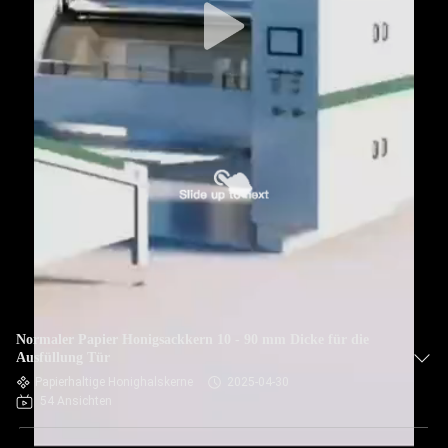
Normaler Papier Honigsackkern 10 - 90 mm Dicke für die
Ausfüllung Tür
Papierhaltige Honighalskerne
2025-04-30
54 Ansichten