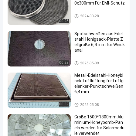
0x300mm Für EMI-Schutz
Honighalskern aus Edelstahl
2024-03-28
00:25
Spotschweißen aus Edel
stahl Honigsack-Platte Z
ellgröße 6,4 mm für Windk
anal
Honighalskern aus Edelstahl
00:28
2025-05-09
Metall-Edelstahl-Honeybl
ock-Luftlüftung für Luftg
elenker-Punktschweißen
6,4 mm
Honighalskern aus Edelstahl
00:39
2025-05-08
Größe 1500*1800mm Alu
minium-Honeybomb-Pan
els werden für Solarmodu
le verwendet