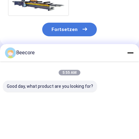
Schneiden
Fortsetzen
Beecore
Empfohlene Produkte
5:55 AM
Good day, what product are you looking for?
1000 - 4500 g/Min.
600 - 1600 mm
Automatische
Automatische Klebe-
automatische Klebe-
Klebebesprüh
Maschine zur
Sprühmaschine 3
Modell BHM-G
Herstellung von
Phase 380V
Standard
Honighals-Panels
Bestpreis
Bestpreis
Bestprei