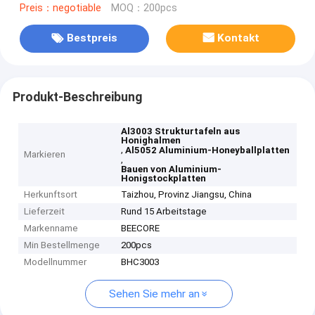
Preis：negotiable
MOQ：200pcs
Bestpreis
Kontakt
Produkt-Beschreibung
Al3003 Strukturtafeln aus
Honighalmen
,
Al5052 Aluminium-Honeyballplatten
Markieren
,
Bauen von Aluminium-
Honigstockplatten
Herkunftsort
Taizhou, Provinz Jiangsu, China
Lieferzeit
Rund 15 Arbeitstage
Markenname
BEECORE
Min Bestellmenge
200pcs
Modellnummer
BHC3003
Sehen Sie mehr an