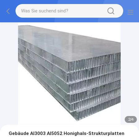
2
/
4
Gebäude Al3003 Al5052 Honighals-Strukturplatten