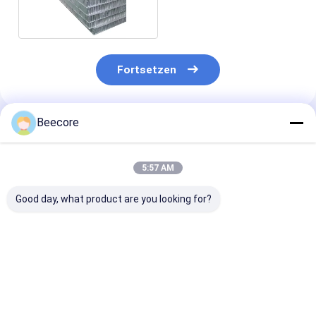
Strukturplatten
Fortsetzen
Beecore
Empfohlene Produkte
5:57 AM
Good day, what product are you looking for?
Aluminium-
Hersteller von
Direktverkauf 
Wabenplatten für
Aluminium-
Herstellers vo
PCB-Arbeitsplatten,
Wabenplatten-
Aluminium-Wa
verformungsbeständig
Solarpaneelen
Solarpaneelen
Al3003 für den