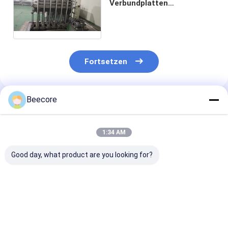
Verbundplatten
Heizpresse-Maschine
anpassbar 3 Schichten
oder 5 Schichten
Fortsetzen
Beecore
Empfohlene Produkte
1:34 AM
Good day, what product are you looking for?
1000 - 4500 g/Min.
600 - 1600 mm
Automatische
Automatische Klebe-
automatische Klebe-
Klebebesprüh
Maschine zur
Sprühmaschine 3
Modell BHM-G