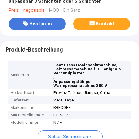
anpassbar 3 Schichten oder 5 Schichten
Preis：negotiable
MOQ：Ein Satz
Bestpreis
Kontakt
Produkt-Beschreibung
,
Heat Press Honigsackmaschine
Heizpressmaschine für Honighals-
Verbundplatten
Markieren
,
Anpassungsfähige
Warmpressmaschine 380 V
Herkunftsort
Provinz Taizhou Jiangsu, China
Lieferzeit
20-30 Tage
Markenname
BBECORE
Min Bestellmenge
Ein Satz
Modellnummer
N / A
Sehen Sie mehr an