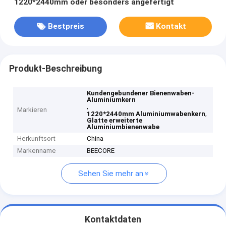
1220*2440mm oder besonders angefertigt
Bestpreis
Kontakt
Produkt-Beschreibung
Kundengebundener Bienenwaben-
Aluminiumkern
,
Markieren
,
1220*2440mm Aluminiumwabenkern
Glatte erweiterte
Aluminiumbienenwabe
Herkunftsort
China
Markenname
BEECORE
Sehen Sie mehr an
Kontaktdaten