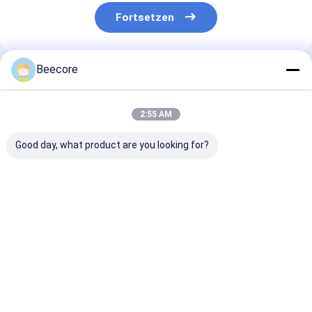
Fortsetzen
Beecore
Empfohlene Produkte
2:55 AM
Good day, what product are you looking for?
Zwei-Teile-
Blockform
Leichtgewicht
Klebstoff-
Aluminium
hohe Festigkei
Aluminium-
Honigsack-Netz für
Aluminium-
Honeyball-Kern, der
den Bau von
Honeyballnetz
in deformierbaren
Vorhangwand
den
Bestpreis
Bestpreis
Bestprei
Crash-Test-
verwendet
Automobilbere
Schranken
verwendet wird