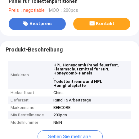
Panel für Toilettenpartitionen
Preis：negotiable
MOQ：200pcs
Bestpreis
Kontakt
Produkt-Beschreibung
,
HPL Honeycomb Panel feuerfest
Flammschutzmittel für HPL
Honeycomb-Panels
Markieren
,
Toilettentrennwand HPL
Honighalsplatte
Herkunftsort
China
Lieferzeit
Rund 15 Arbeitstage
Markenname
BEECORE
Min Bestellmenge
200pcs
Modellnummer
NEIN
Sehen Sie mehr an