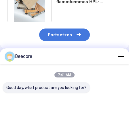
flammhemmes HPL-
Honeycomb-Panel für
Toilettenpartitionen
Fortsetzen
Beecore
Empfohlene Produkte
7:41 AM
Good day, what product are you looking for?
40 mm Dicke HPL
Holzfarbe Dekorativ
Verschiedene 
Honighals-Panel für
20 mm Dicke HPL
feuerfeste HP
Wanddekoration
Honighals-Panel für
Honeyballplatt