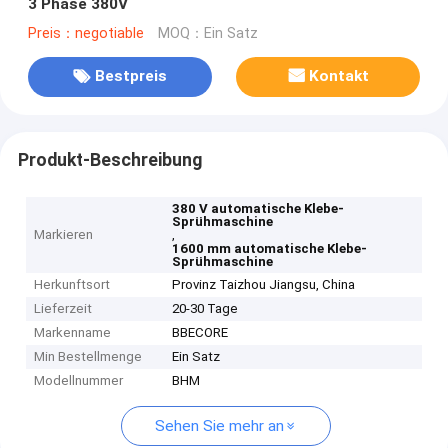
3 Phase 380V
Preis：negotiable
MOQ：Ein Satz
Bestpreis
Kontakt
Produkt-Beschreibung
380 V automatische Klebe-
Sprühmaschine
Markieren
,
1600 mm automatische Klebe-
Sprühmaschine
Herkunftsort
Provinz Taizhou Jiangsu, China
Lieferzeit
20-30 Tage
Markenname
BBECORE
Min Bestellmenge
Ein Satz
Modellnummer
BHM
Sehen Sie mehr an