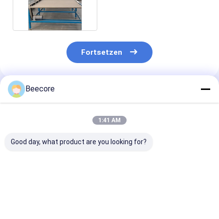
Sprühmaschine 3 Phase
380V
Fortsetzen
Beecore
Empfohlene Produkte
1:41 AM
Good day, what product are you looking for?
1000 - 4500 g/Min.
Automatische
Anpassungsfä
Automatische Klebe-
Klebebesprühmaschine
Klebmaschine 
Maschine zur
Modell BHM-GS-600
Herstellung g
Herstellung von
Standard
Honighalsplat