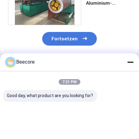
Aluminium-
Gewölbten Kern
Fortsetzen
Beecore
Empfohlene Produkte
7:21 PM
Good day, what product are you looking for?
1000 - 4500 g/Min.
600 - 1600 mm
Automatische
Automatische Klebe-
automatische Klebe-
Klebebesprüh
Maschine zur
Sprühmaschine 3
Modell BHM-G