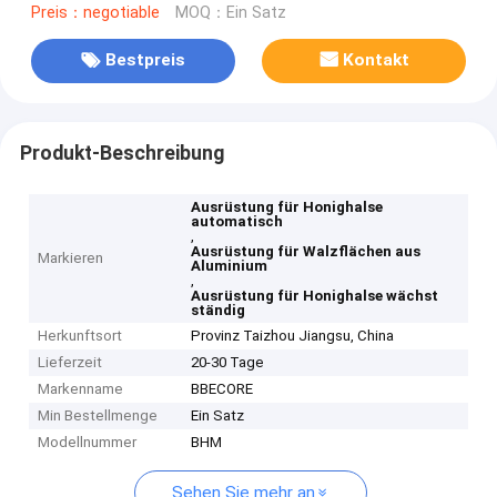
Preis：negotiable
MOQ：Ein Satz
Bestpreis
Kontakt
Produkt-Beschreibung
Ausrüstung für Honighalse
automatisch
,
Ausrüstung für Walzflächen aus
Markieren
Aluminium
,
Ausrüstung für Honighalse wächst
ständig
Herkunftsort
Provinz Taizhou Jiangsu, China
Lieferzeit
20-30 Tage
Markenname
BBECORE
Min Bestellmenge
Ein Satz
Modellnummer
BHM
Sehen Sie mehr an