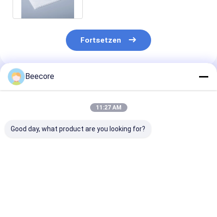
mit nicht gewebtem Stoff
Fortsetzen
Beecore
Empfohlene Produkte
11:27 AM
Good day, what product are you looking for?
Geschweißte
Schwarze
Pickleball Pad
Aluminium-
Kunststoff-
Kunststoff
Wabenplatte für
Honigmuskeln
Honigsackker
Innen-Schwimmdach
Honigmuskelprodukte
1220x2440m
PP Honigmuskelkern
Bestpreis
Bestpreis
Bestprei