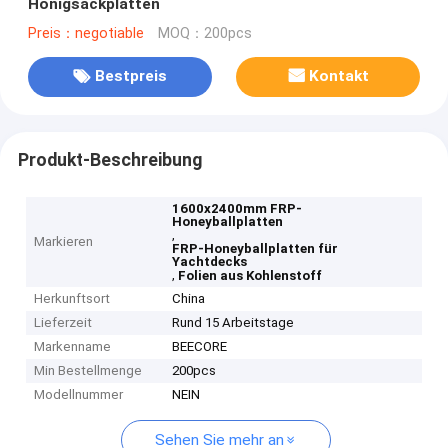
Honigsackplatten
Preis：negotiable
MOQ：200pcs
Bestpreis
Kontakt
Produkt-Beschreibung
1600x2400mm FRP-
Honeyballplatten
,
Markieren
FRP-Honeyballplatten für
Yachtdecks
,
Folien aus Kohlenstoff
Herkunftsort
China
Lieferzeit
Rund 15 Arbeitstage
Markenname
BEECORE
Min Bestellmenge
200pcs
Modellnummer
NEIN
Sehen Sie mehr an