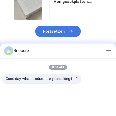
Honigsackplatten,
Kohlenstofffaser
Honigsackplatten
Fortsetzen
Beecore
Empfohlene Produkte
8:54 AM
Good day, what product are you looking for?
Leichtgewichtiges
FRP-Glasfaser-
1350x2600m
Glasfaser-
Sandwich-Panel aus
Glasfaser-
Honeyballblatt,
Honigsäcke
Honeyballbrett