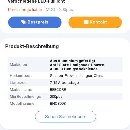
verschiedene LED-Fülllicht
Preis：negotiable
MOQ：200pcs
Bestpreis
Kontakt
Produkt-Beschreibung
,
Aus Aluminium gefertigt
Markieren
,
Anti Glare Honigsack-Louvre
Al3003 Honigstockblende
Herkunftsort
Suzhou, Provinz Jiangsu, China
Lieferzeit
7-15 Arbeitstage
Markenname
BEECORE
Min Bestellmenge
200pcs
Modellnummer
BHC3003
Sehen Sie mehr an