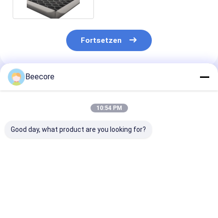
Fortsetzen
Beecore
Empfohlene Produkte
10:54 PM
Good day, what product are you looking for?
Kundenspezifische
Mikroporöse
30 mm Kreisla
Aluminium-
Aluminium-
Aluminium-
Wabenkern-Lamelle
Wabenblende Dia
Honeyblock-L
mit einem
110mm
für
Durchmesser von 50
Sauerstoffgen
Bestpreis
Bestpreis
Bestprei
mm