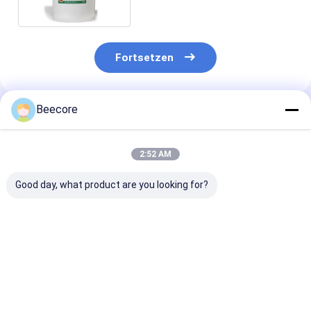
Polyurethanklebstoff
Fortsetzen
Beecore
Empfohlene Produkte
2:52 AM
Good day, what product are you looking for?
ISO14001 PU-
GT9999 PU-
J301 PU-basie
basierter Klebstoff
basierter Klebstoff
Klebstoff für d
J3002 für
für Aluminium-
Automobilindu
Verbundwerkstoffe
Honeycomb-Core-
Sandwich-Panel
Bestpreis
Bestpreis
Bestprei