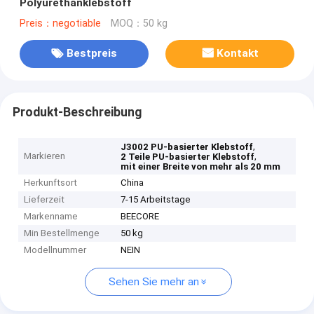
Polyurethanklebstoff
Preis：negotiable
MOQ：50 kg
Bestpreis
Kontakt
Produkt-Beschreibung
,
J3002 PU-basierter Klebstoff
Markieren
,
2 Teile PU-basierter Klebstoff
mit einer Breite von mehr als 20 mm
Herkunftsort
China
Lieferzeit
7-15 Arbeitstage
Markenname
BEECORE
Min Bestellmenge
50 kg
Modellnummer
NEIN
Sehen Sie mehr an